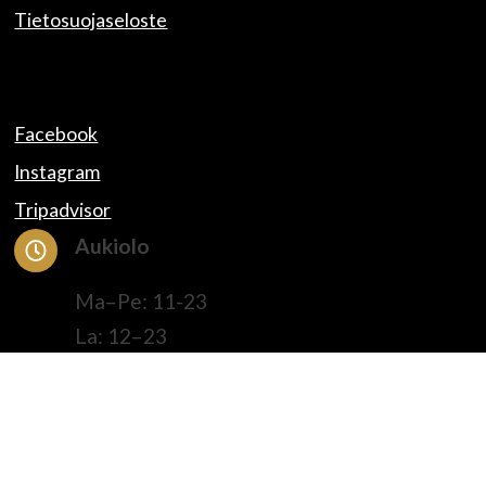
Tietosuojaseloste
Facebook
Instagram
Tripadvisor
Aukiolo
Ma–Pe: 11-23
La: 12–23
Su: 13–21
Katso tästä poikkeusaukiolot
Yhteystiedot