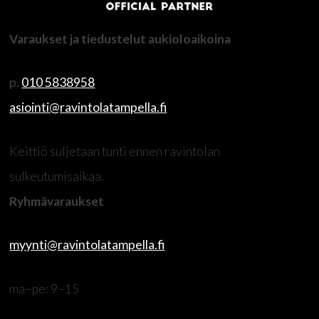
Varaukset ja tiedustelut aukioloaikoina
p.
010 5838958
asiointi@ravintolatampella.fi
Keittiö suljetaan tunti ennen ravintolan
sulkeutumisaikaa.
Ryhmävaraukset
myynti@ravintolatampella.fi
ma–pe: 9–15