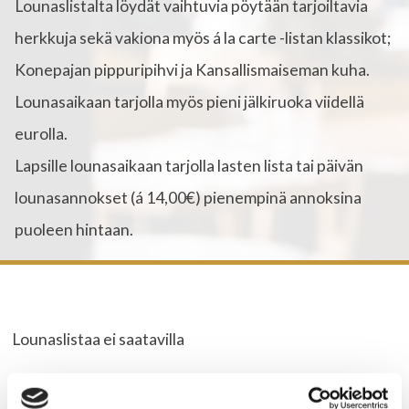
Lounaslistalta löydät vaihtuvia pöytään tarjoiltavia
herkkuja sekä vakiona myös á la carte -listan klassikot;
Konepajan pippuripihvi ja Kansallismaiseman kuha.
Lounasaikaan tarjolla myös pieni jälkiruoka viidellä
eurolla.
Lapsille lounasaikaan tarjolla lasten lista tai päivän
lounasannokset (á 14,00€) pienempinä annoksina
puoleen hintaan.
Lounaslistaa ei saatavilla