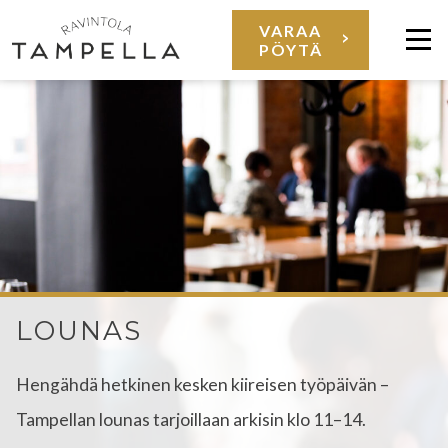
Siirry
VARAA
PÖYTÄ
sisältöön
Val
LOUNAS
LOUNAS
Hengähdä hetkinen kesken kiireisen työpäivän –
Tampellan lounas tarjoillaan arkisin klo 11–14.