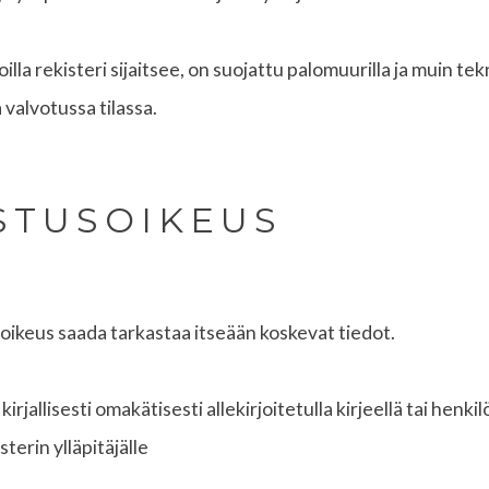
oilla rekisteri sijaitsee, on suojattu palomuurilla ja muin te
a valvotussa tilassa.
ASTUSOIKEUS
 oikeus saada tarkastaa itseään koskevat tiedot.
jallisesti omakätisesti allekirjoitetulla kirjeellä tai henki
terin ylläpitäjälle