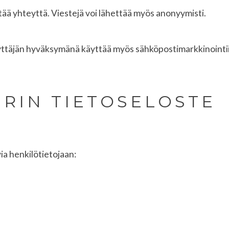
pitää yhteyttä. Viestejä voi lähettää myös anonyymisti.
äyttäjän hyväksymänä käyttää myös sähköpostimarkkinointi
ERIN TIETOSELOSTE
ia henkilötietojaan: