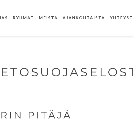
NAS
RYHMÄT
MEISTÄ
AJANKOHTAISTA
YHTEYST
IETOSUOJASELOS
ERIN PITÄJÄ