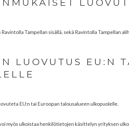
ONMUKAISET LUOVU
 Ravintolla Tampellan sisällä, sekä Ravintolla Tampellan al
EN LUOVUTUS EU:N T
LELLE
 luovuteta EU:n tai Euroopan talousalueen ulkopuolelle.
oi myös ulkoistaa henkilötietojen käsittelyn yrityksen ulkopu