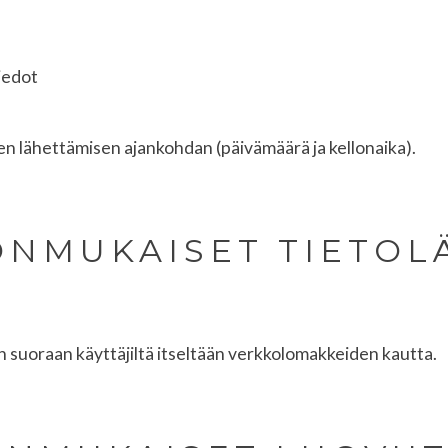
iedot
n lähettämisen ajankohdan (päivämäärä ja kellonaika).
ÖNMUKAISET TIETOL
n suoraan käyttäjiltä itseltään verkkolomakkeiden kautta.