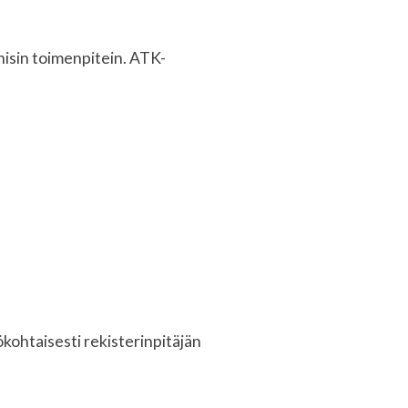
knisin toimenpitein. ATK-
lökohtaisesti rekisterinpitäjän