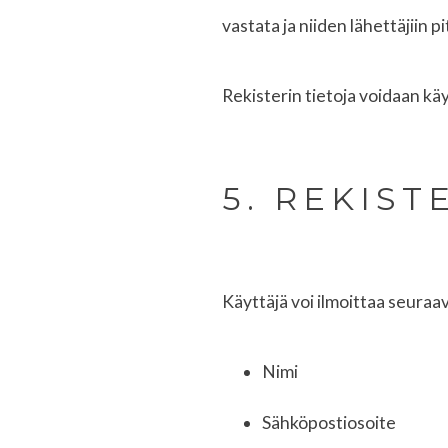
vastata ja niiden lähettäjiin 
Rekisterin tietoja voidaan k
5. REKIST
Käyttäjä voi ilmoittaa seuraav
Nimi
Sähköpostiosoite