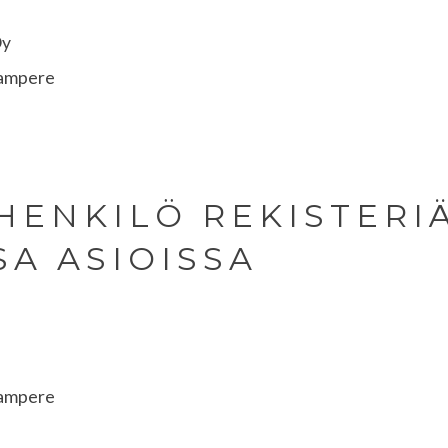
Oy
Tampere
SHENKILÖ REKISTERI
SA ASIOISSA
Tampere