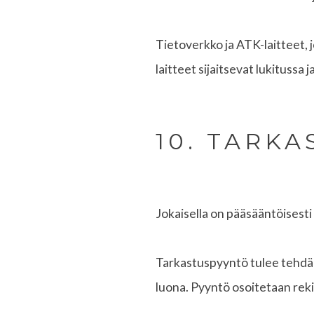
Tietoverkko ja ATK-laitteet, j
laitteet sijaitsevat lukitussa j
10. TARK
Jokaisella on pääsääntöisesti
Tarkastuspyyntö tulee tehdä kir
luona. Pyyntö osoitetaan rekis