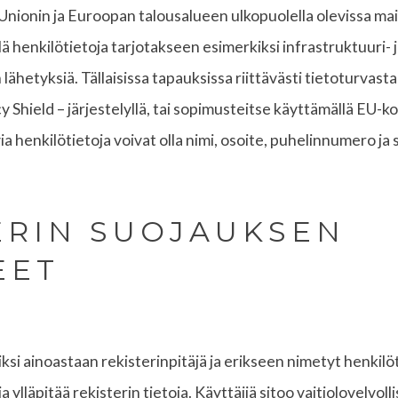
Unionin ja Euroopan talousalueen ulkopuolella olevissa mai
ä henkilötietoja tarjotakseen esimerkiksi infrastruktuuri- ja
lähetyksiä. Tällaisissa tapauksissa riittävästi tietoturvasta 
y Shield – järjestelyllä, tai sopimusteitse käyttämällä EU-
a henkilötietoja voivat olla nimi, osoite, puhelinnumero ja
TERIN SUOJAUKSEN
EET
ksi ainoastaan rekisterinpitäjä ja erikseen nimetyt henkilö
ja ylläpitää rekisterin tietoja. Käyttäjiä sitoo vaitiolovelvoll