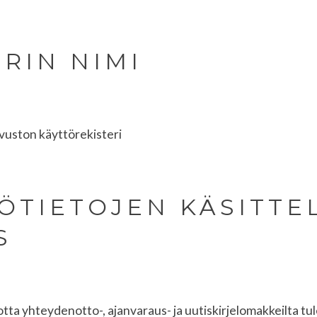
ERIN NIMI
vuston käyttörekisteri
LÖTIETOJEN KÄSITTE
S
otta yhteydenotto-, ajanvaraus- ja uutiskirjelomakkeilta tul