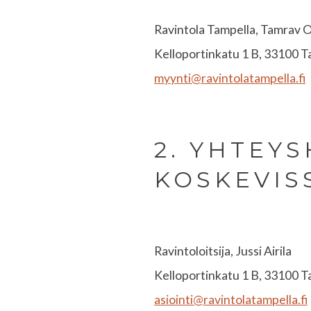
Ravintola Tampella, Tamrav 
Kelloportinkatu 1 B, 33100 
myynti@ravintolatampella.fi
2. YHTEY
KOSKEVIS
Ravintoloitsija, Jussi Airila
Kelloportinkatu 1 B, 33100 
asiointi@ravintolatampella.fi