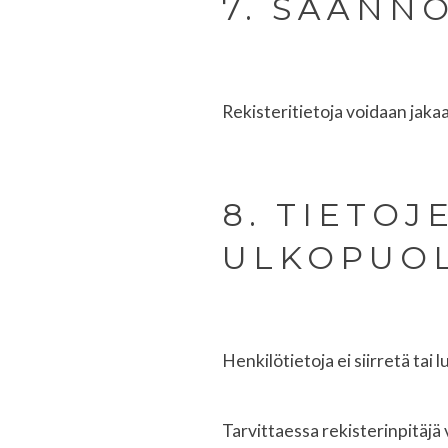
7. SÄÄNN
Rekisteritietoja voidaan jakaa
8. TIETOJ
ULKOPUO
Henkilötietoja ei siirretä tai
Tarvittaessa rekisterinpitäjä v