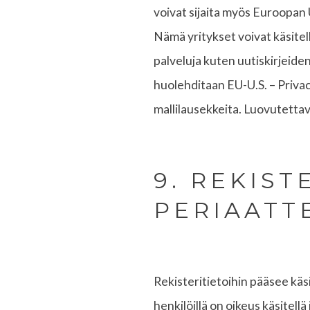
voivat sijaita myös Euroopan 
Nämä yritykset voivat käsitell
palveluja kuten uutiskirjeiden 
huolehditaan EU-U.S. – Privac
mallilausekkeita. Luovutettavi
9. REKIS
PERIAATT
Rekisteritietoihin pääsee käsi
henkilöillä on oikeus käsitellä 