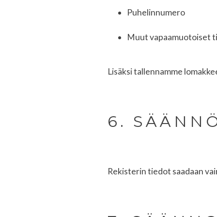
Puhelinnumero
Muut vapaamuotoiset t
Lisäksi tallennamme lomakkee
6. SÄÄNN
Rekisterin tiedot saadaan vai