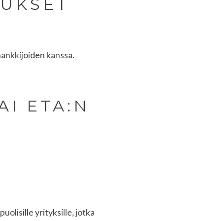
TUKSET
ihankkijoiden kanssa.
AI ETA:N
olisille yrityksille, jotka