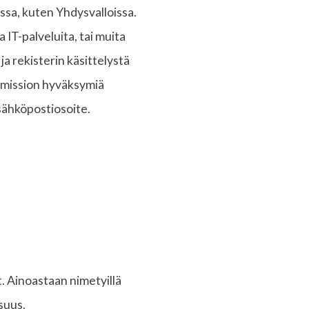
ssa, kuten Yhdysvalloissa.
 IT-palveluita, tai muita
ja rekisterin käsittelystä
komission hyväksymiä
 sähköpostiosoite.
t. Ainoastaan nimetyillä
isuus.