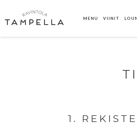
Siirry
sisältöön
MENU
VIINIT
LOU
T
1. REKIST