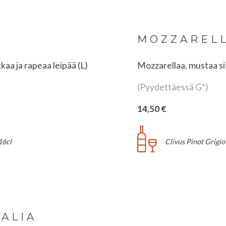
MOZZARELL
kaa ja rapeaa leipää (L)
Mozzarellaa, mustaa sit
(Pyydettäessä G*)
14,50 €
16cl
Clivus Pinot Grigio
AALIA