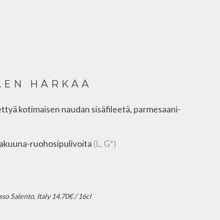
ÄEN HÄRKÄÄ
tyä kotimaisen naudan sisäfileetä, parmesaani-
 rakuuna-ruohosipulivoita
(L, G*)
o Salento, Italy 14.70€ / 16cl