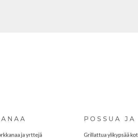
KANAA
POSSUA JA
kkanaa ja yrttejä
Grillattua ylikypsää k