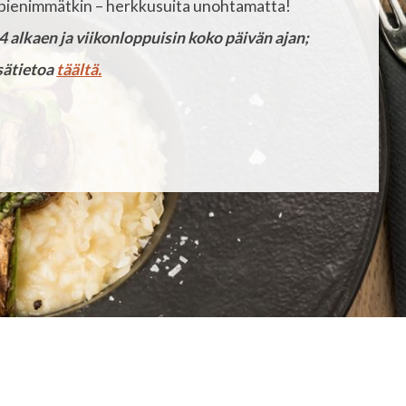
 pienimmätkin – herkkusuita unohtamatta!
4 alkaen ja viikonloppuisin koko päivän ajan;
isätietoa
täältä.