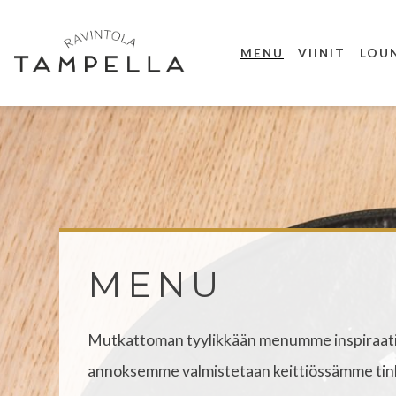
Siirry
sisältöön
MENU
VIINIT
LOU
MENU
MENU
Mutkattoman tyylikkään menumme inspiraatio 
annoksemme valmistetaan keittiössämme tink