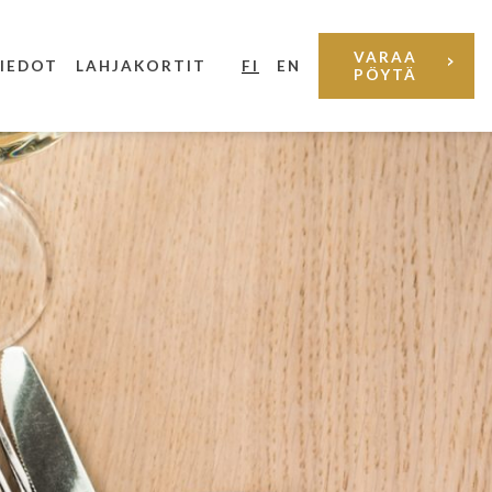
VARAA
IEDOT
LAHJAKORTIT
PÖYTÄ