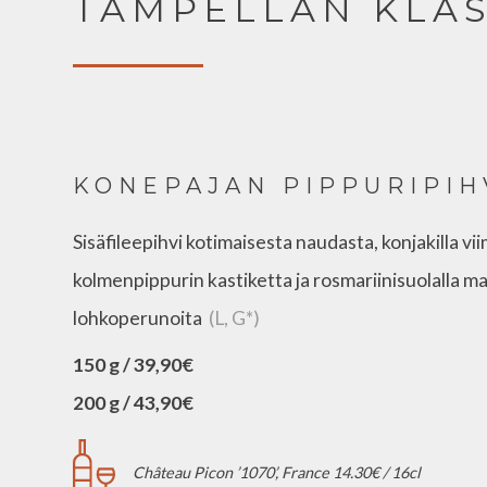
TAMPELLAN KLAS
KONEPAJAN PIPPURIPIH
Sisäfileepihvi kotimaisesta naudasta, konjakilla vi
kolmenpippurin kastiketta ja rosmariinisuolalla m
lohkoperunoita
(L, G*)
150 g / 39,90€
200 g / 43,90€
Château Picon ’1070’, France 14.30€ / 16cl