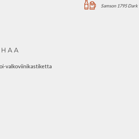
Samson 1795 Dark L
UHAA
voi-valkoviinikastiketta