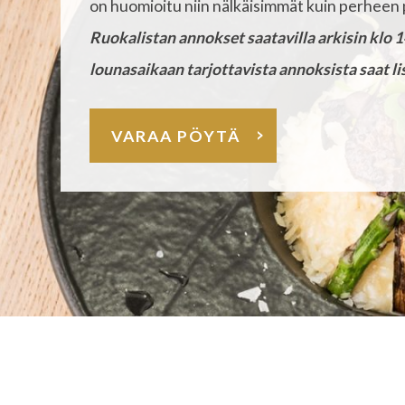
on huomioitu niin nälkäisimmät kuin perheen
Ruokalistan annokset saatavilla arkisin klo 1
lounasaikaan tarjottavista annoksista saat l
VARAA PÖYTÄ