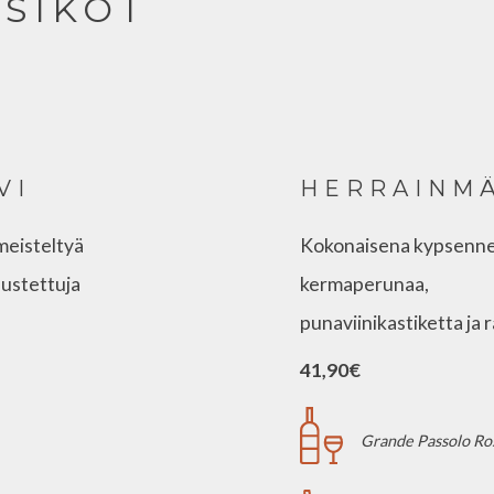
SIKOT
VI
HERRAINM
imeisteltyä
Kokonaisena kypsennet
austettuja
kermaperunaa,
punaviinikastiketta ja
41,90€
Grande Passolo Ross