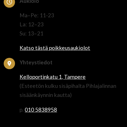
Aukiolo
Ma–Pe: 11-23
La: 12–23
Su: 13–21
Katso tästä poikkeusaukiolot
Yhteystiedot
Kelloportinkatu 1, Tampere
(Esteetön kulku sisäpihalta Pihlajalinnan
sisäänkäynnin kautta)
p.
010 5838958