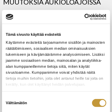
MUUTOKSIA AUKIOLOAJOISSA
31.5.2026
Ravintola Tampella palvelee yleensä seitsemänä
päivänä viikossa. Juhlapyhät, poikkeusaukioloajat sekä
Tämä sivusto käyttää evästeitä
Käytämme evästeitä tarjoamamme sisällön ja mainosten
mahdolliset yksityistilaisuudet vaikuttavat kuitenkin
räätälöimiseen, sosiaalisen median ominaisuuksien
aukioloaikoihimme – täältä löydät ajankohtaiset tiedot
tukemiseen ja kävijämäärämme analysoimiseen. Lisäksi
jaamme sosiaalisen median, mainosalan ja analytiikka-
:
LUE LISÄÄ
alan kumppaneillemme tietoja siitä, miten käytät
MUUTOKSIA
AUKIOLOAJOISSA
sivustoamme. Kumppanimme voivat yhdistää näitä
tietoja muihin tietoihin, joita olet antanut heille tai joita on
kerätty, kun olet käyttänyt heidän palvelujaan.
Suostumuksen
AJANKOHTAISTA
Välttämätön
valinta