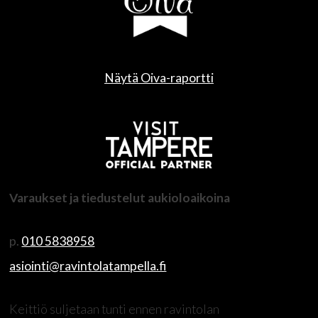
Näytä Oiva-raportti
Varaukset ja tiedustelut aukioloaikoina
p.
010 5838958
asiointi@ravintolatampella.fi
Keittiö suljetaan tunti ennen ravintolan