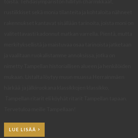
toista. Tehdasympäristön hillityn charmikkaat,
rustiikkiset sekä monia tilanteita ja kohtaloita nähneet
rakennukset kantavat sisällään tarinoita, joista moni on
valitettavasti kadonnut matkan varrella. Pientä, mutta
merkityksellistä ja maistuvaa osaa tarinoista jatketaan
ja vaalitaan ruokalistamme annoksissa, jotka on
nimetty Tampellan historiallisen alueen ja henkilöiden
mukaan. Listalta löytyy muun muassa Herrainmäen
härkää ja jälkiruokana klassikkojen klassikko,
Tampellan ritarit eli köyhät ritarit Tampellan tapaan.
Tervetuloa meille Tampellaan!
LUE LISÄÄ