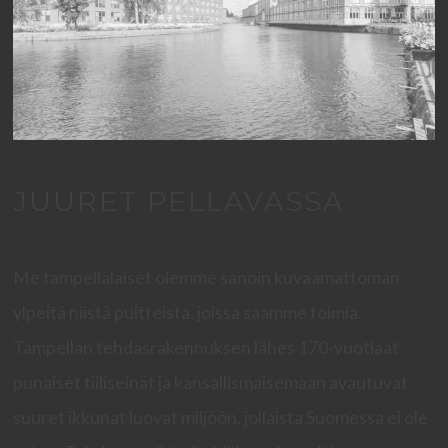
JUURET PELLAVASSA
Me tampellalaiset olemme sanoin kuvaamattoman
ylpeitä niistä puitteista, joissa saamme toimia.
Tampellan tehdasrakennuksen lähes 170-vuotiaat
punaiset tiiliseinät ja kansallismaisemaan avautuvat
suuret ikkunat luovat miljöön, jollaista Suomessa ei ole