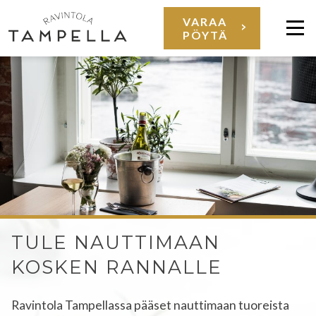
Siirry
VARAA
PÖYTÄ
sisältöön
Val
RAVINTOLA
TULE NAUTTIMAAN
TAMPELLA
KOSKEN RANNALLE
Ravintola Tampellassa pääset nauttimaan tuoreista