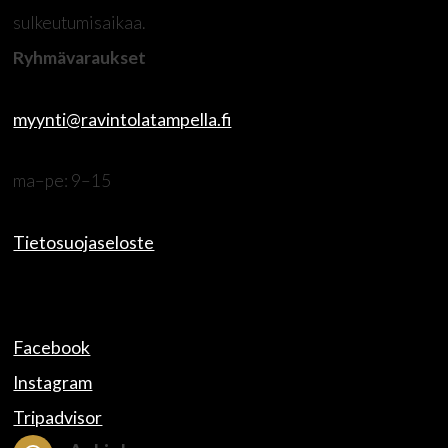
sulkeutumisaikaa.
Ryhmävaraukset
myynti@ravintolatampella.fi
ma–pe: 9–15
Tietosuojaseloste
Facebook
Instagram
Tripadvisor