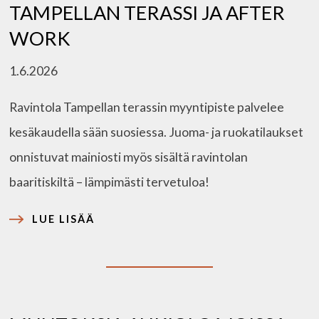
TAMPELLAN TERASSI JA AFTER
WORK
1.6.2026
Ravintola Tampellan terassin myyntipiste palvelee
kesäkaudella sään suosiessa. Juoma- ja ruokatilaukset
onnistuvat mainiosti myös sisältä ravintolan
baaritiskiltä – lämpimästi tervetuloa!
:
LUE LISÄÄ
TAMPELLAN
TERASSI
JA
AFTER
WORK